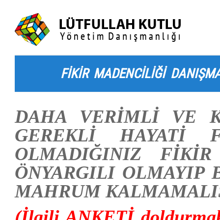
FİKİR MADENCİLİĞİ DANIŞMA
DAHA VERİMLİ VE K
GEREKLİ HAYATİ F
OLMADIĞINIZ FİKİR
ÖNYARGILI OLMAYIP
MAHRUM KALMAMALI
(İlgili ANKETİ doldurmak